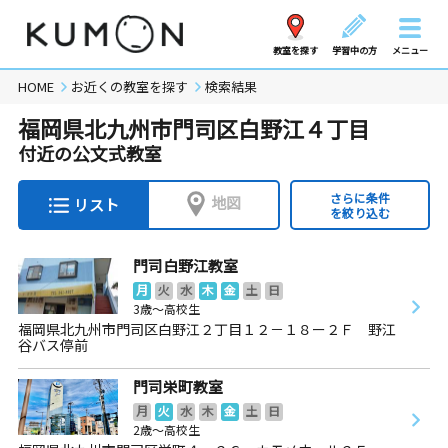
教室を探す
学習中の方
メニュー
HOME
お近くの教室を探す
検索結果
福岡県北九州市門司区白野江４丁目
付近の公文式教室
さらに条件
地図
リスト
を絞り込む
門司白野江教室
月
火
水
木
金
土
日
3歳～高校生
福岡県北九州市門司区白野江２丁目１２－１８ー２Ｆ 野江
谷バス停前
門司栄町教室
月
火
水
木
金
土
日
2歳～高校生