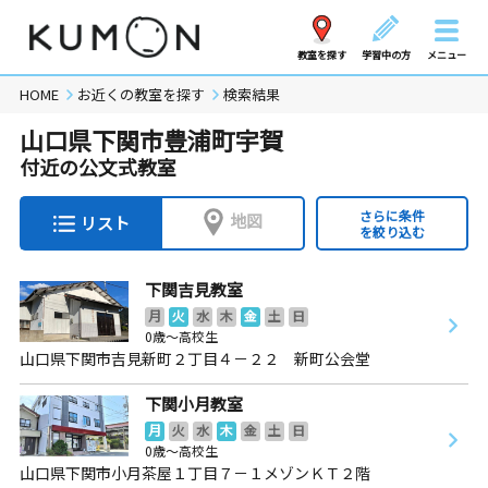
教室を探す
学習中の方
メニュー
HOME
お近くの教室を探す
検索結果
山口県下関市豊浦町宇賀
付近の公文式教室
さらに条件
地図
リスト
を絞り込む
下関吉見教室
月
火
水
木
金
土
日
0歳～高校生
山口県下関市吉見新町２丁目４－２２ 新町公会堂
下関小月教室
月
火
水
木
金
土
日
0歳～高校生
山口県下関市小月茶屋１丁目７－１メゾンＫＴ２階