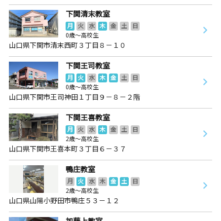
下関清末教室
月
火
水
木
金
土
日
0歳～高校生
山口県下関市清末西町３丁目８－１０
下関王司教室
月
火
水
木
金
土
日
0歳～高校生
山口県下関市王司神田１丁目９－８－２階
下関王喜教室
月
火
水
木
金
土
日
2歳～高校生
山口県下関市王喜本町３丁目６－３７
鴨庄教室
月
火
水
木
金
土
日
2歳～高校生
山口県山陽小野田市鴨庄５３－１２
加藤上教室