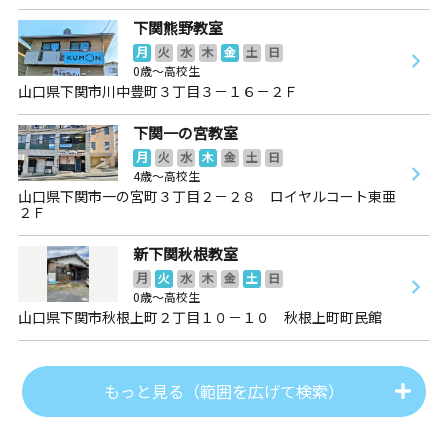
下関熊野教室
月
火
水
木
金
土
日
0歳～高校生
山口県下関市川中豊町３丁目３－１６－２Ｆ
下関一の宮教室
月
火
水
木
金
土
日
4歳～高校生
山口県下関市一の宮町３丁目２－２８ ロイヤルコート東亜
２Ｆ
新下関秋根教室
月
火
水
木
金
土
日
0歳～高校生
山口県下関市秋根上町２丁目１０－１０ 秋根上町町民館
もっと見る（範囲を広げて検索）