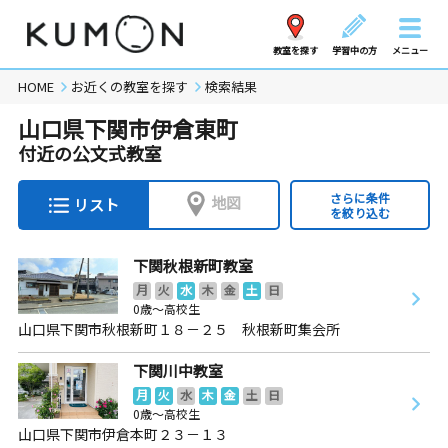
教室を探す
学習中の方
メニュー
HOME
お近くの教室を探す
検索結果
山口県下関市伊倉東町
付近の公文式教室
さらに条件
地図
リスト
を絞り込む
下関秋根新町教室
月
火
水
木
金
土
日
0歳～高校生
山口県下関市秋根新町１８－２５ 秋根新町集会所
下関川中教室
月
火
水
木
金
土
日
0歳～高校生
山口県下関市伊倉本町２３－１３