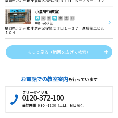
福岡県北九州市小倉南区横代北町３丁目１６－２５－１０２
小倉守恒教室
月
火
水
木
金
土
日
0歳～高校生
福岡県北九州市小倉南区守恒２丁目１－３７ 進藤第二ビル
１０４
もっと見る（範囲を広げて検索）
お電話での教室案内
も行っています
フリーダイヤル
0120-372-100
受付時間
9:30～17:30（土日、祝日除く）