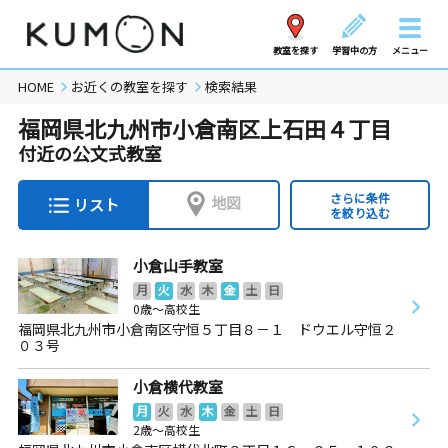
教室を探す
学習中の方
メニュー
HOME
お近くの教室を探す
検索結果
福岡県北九州市小倉南区上石田４丁目
付近の公文式教室
さらに条件
地図
リスト
を絞り込む
小倉山手教室
月
火
水
木
金
土
日
0歳～高校生
福岡県北九州市小倉南区守恒５丁目８－１ ドウエル守恒２
０３号
小倉横代教室
月
火
水
木
金
土
日
2歳～高校生