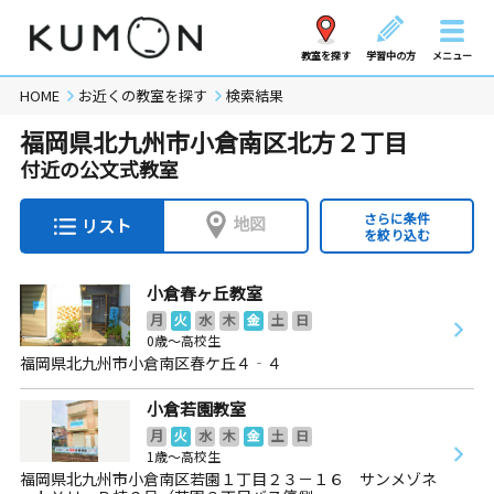
教室を探す
学習中の方
メニュー
HOME
お近くの教室を探す
検索結果
福岡県北九州市小倉南区北方２丁目
付近の公文式教室
さらに条件
地図
リスト
を絞り込む
小倉春ヶ丘教室
月
火
水
木
金
土
日
0歳～高校生
福岡県北九州市小倉南区春ケ丘４‐４
小倉若園教室
月
火
水
木
金
土
日
1歳～高校生
福岡県北九州市小倉南区若園１丁目２３－１６ サンメゾネ