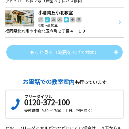
ットＹＵ Ｂ棟２号（若園３丁目バス停側
小倉南丘小北教室
月
火
水
木
金
土
日
0歳～高校生
福岡県北九州市小倉北区今町２丁目４－１９
もっと見る（範囲を広げて検索）
お電話での教室案内
も行っています
フリーダイヤル
0120-372-100
受付時間
9:30～17:30（土日、祝日除く）
なお、フリーダイヤルがつながりにくい場合は、以下からも