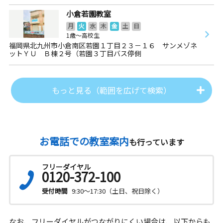
小倉若園教室
月
火
水
木
金
土
日
1歳～高校生
福岡県北九州市小倉南区若園１丁目２３－１６ サンメゾネ
ットＹＵ Ｂ棟２号（若園３丁目バス停側
もっと見る（範囲を広げて検索）
お電話での教室案内
も行っています
フリーダイヤル
0120-372-100
受付時間
9:30～17:30（土日、祝日除く）
なお、フリーダイヤルがつながりにくい場合は、以下からも