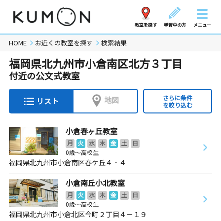
教室を探す
学習中の方
メニュー
HOME
お近くの教室を探す
検索結果
福岡県北九州市小倉南区北方３丁目
付近の公文式教室
さらに条件
地図
リスト
を絞り込む
小倉春ヶ丘教室
月
火
水
木
金
土
日
0歳～高校生
福岡県北九州市小倉南区春ケ丘４‐４
小倉南丘小北教室
月
火
水
木
金
土
日
0歳～高校生
福岡県北九州市小倉北区今町２丁目４－１９