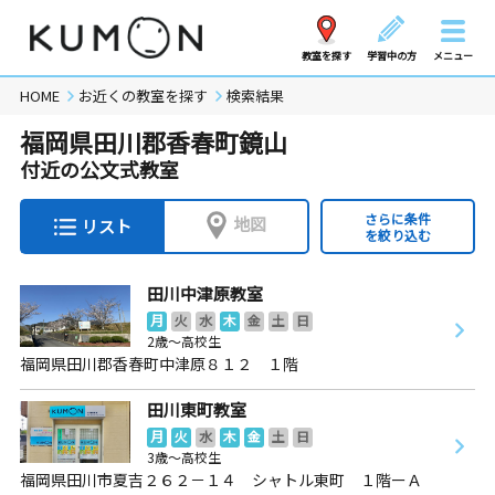
教室を探す
学習中の方
メニュー
HOME
お近くの教室を探す
検索結果
福岡県田川郡香春町鏡山
付近の公文式教室
さらに条件
地図
リスト
を絞り込む
田川中津原教室
月
火
水
木
金
土
日
2歳～高校生
福岡県田川郡香春町中津原８１２ １階
田川東町教室
月
火
水
木
金
土
日
3歳～高校生
福岡県田川市夏吉２６２－１４ シャトル東町 １階ーＡ