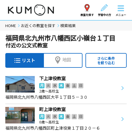
教室を探す
学習中の方
メニュー
HOME
お近くの教室を探す
検索結果
福岡県北九州市八幡西区小嶺台１丁目
付近の公文式教室
さらに条件
地図
リスト
を絞り込む
下上津役教室
月
火
水
木
金
土
日
2歳～高校生
福岡県北九州市八幡西区大平１丁目５－３０
町上津役教室
月
火
水
木
金
土
日
0歳～高校生
福岡県北九州市八幡西区町上津役東１丁目２０－６