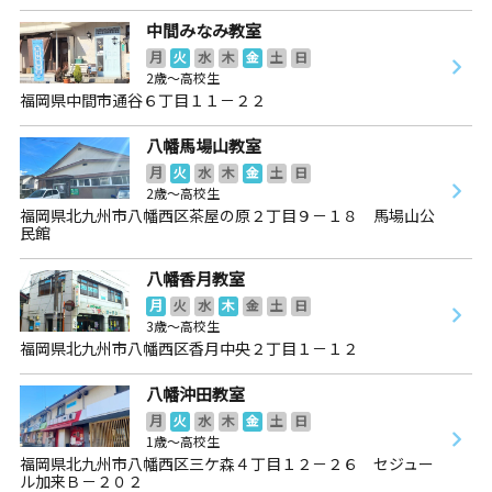
中間みなみ教室
月
火
水
木
金
土
日
2歳～高校生
福岡県中間市通谷６丁目１１－２２
八幡馬場山教室
月
火
水
木
金
土
日
2歳～高校生
福岡県北九州市八幡西区茶屋の原２丁目９－１８ 馬場山公
民館
八幡香月教室
月
火
水
木
金
土
日
3歳～高校生
福岡県北九州市八幡西区香月中央２丁目１－１２
八幡沖田教室
月
火
水
木
金
土
日
1歳～高校生
福岡県北九州市八幡西区三ケ森４丁目１２－２６ セジュー
ル加来Ｂ－２０２