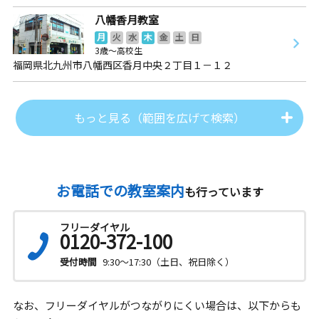
八幡香月教室
月
火
水
木
金
土
日
3歳～高校生
福岡県北九州市八幡西区香月中央２丁目１－１２
もっと見る（範囲を広げて検索）
お電話での教室案内
も行っています
フリーダイヤル
0120-372-100
受付時間
9:30～17:30（土日、祝日除く）
なお、フリーダイヤルがつながりにくい場合は、以下からも