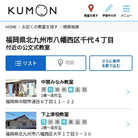
教室を探す
学習中の方
メニュー
HOME
お近くの教室を探す
検索結果
福岡県北九州市八幡西区千代４丁目
付近の公文式教室
さらに条件
地図
リスト
を絞り込む
中間みなみ教室
月
火
水
木
金
土
日
2歳～高校生
福岡県中間市通谷６丁目１１－２２
下上津役教室
月
火
水
木
金
土
日
2歳～高校生
福岡県北九州市八幡西区大平１丁目５－３０