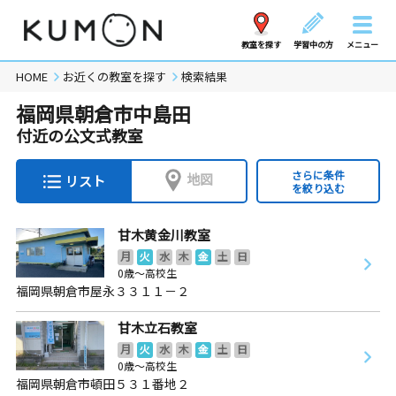
教室を探す
学習中の方
メニュー
HOME
お近くの教室を探す
検索結果
福岡県朝倉市中島田
付近の公文式教室
さらに条件
地図
リスト
を絞り込む
甘木黄金川教室
月
火
水
木
金
土
日
0歳～高校生
福岡県朝倉市屋永３３１１－２
甘木立石教室
月
火
水
木
金
土
日
0歳～高校生
福岡県朝倉市頓田５３１番地２