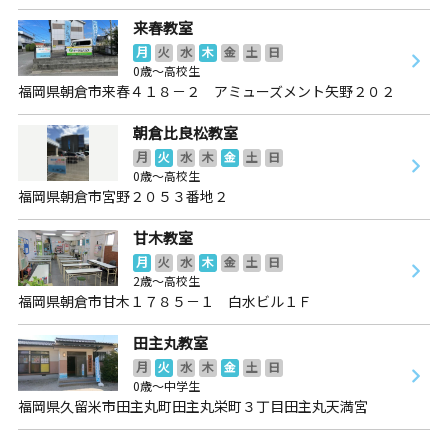
来春教室
月
火
水
木
金
土
日
0歳～高校生
福岡県朝倉市来春４１８－２ アミューズメント矢野２０２
朝倉比良松教室
月
火
水
木
金
土
日
0歳～高校生
福岡県朝倉市宮野２０５３番地２
甘木教室
月
火
水
木
金
土
日
2歳～高校生
福岡県朝倉市甘木１７８５－１ 白水ビル１Ｆ
田主丸教室
月
火
水
木
金
土
日
0歳～中学生
福岡県久留米市田主丸町田主丸栄町３丁目田主丸天満宮