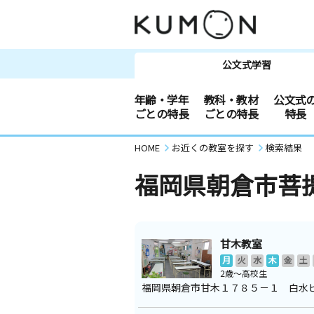
公文式学習
年齢・学年
教科・教材
公文式
ごとの特長
ごとの特長
特長
HOME
お近くの教室を探す
検索結果
福岡県朝倉市菩
甘木教室
月
火
水
木
金
土
2歳～高校生
福岡県朝倉市甘木１７８５－１ 白水