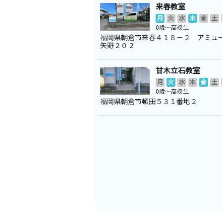
来春教室
月
火
水
木
金
土
0歳～高校生
福岡県朝倉市来春４１８－２ アミュ
矢野２０２
甘木立石教室
月
火
水
木
金
土
0歳～高校生
福岡県朝倉市頓田５３１番地２