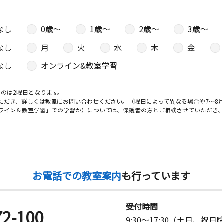
なし
0歳〜
1歳〜
2歳〜
3歳〜
なし
月
火
水
木
金
なし
オンライン&教室学習
のは2曜日となります。
ただき、詳しくは教室にお問い合わせください。（曜日によって異なる場合や7～8
ライン＆教室学習」での学習か）については、保護者の方とご相談させていただき
お電話での教室案内
も行っています
受付時間
72-100
9:30～17:30（土日、祝