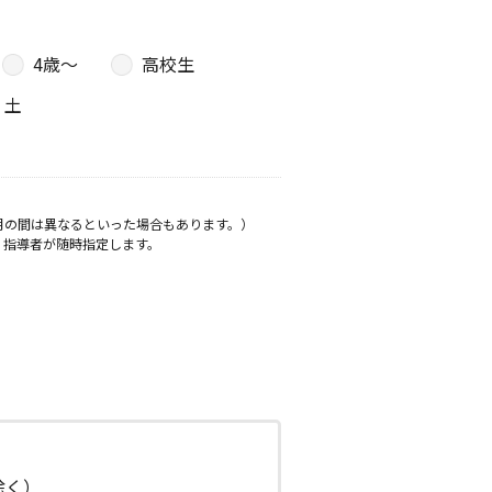
4歳〜
高校生
土
月の間は異なるといった場合もあります。）
、指導者が随時指定します。
日除く）