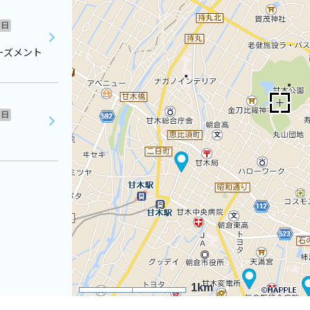
日
ーズメント
日
1km