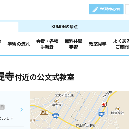
学習中の方
KUMONの原点
の
会費・各種
無料体験
よくあ
学習の流れ
教室見学
手続き
学習
ご質問
提寺
付近の公文式教室
日
ビル１Ｆ