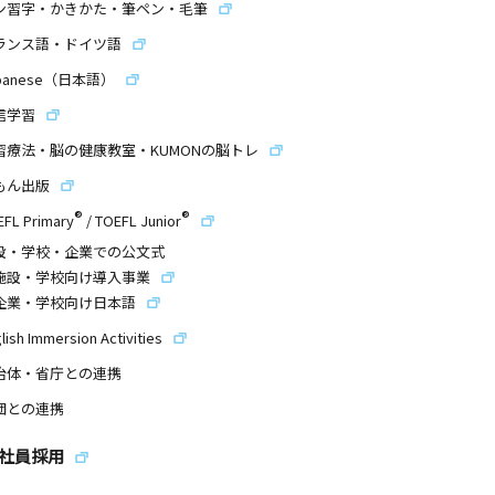
ン習字・かきかた・筆ペン・毛筆
ランス語・ドイツ語
panese（日本語）
信学習
習療法・脳の健康教室・KUMONの脳トレ
もん出版
®
®
EFL Primary
/
TOEFL Junior
設・学校・企業での公文式
施設・学校向け導入事業
企業・学校向け日本語
lish Immersion Activities
治体・省庁との連携
団との連携
社員採用