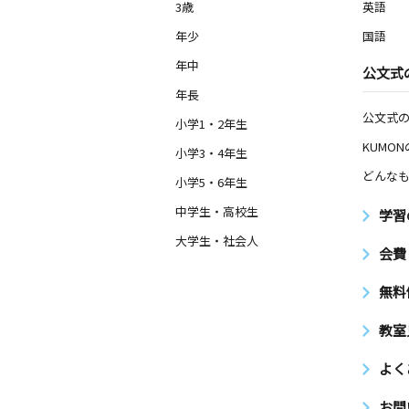
3歳
英語
年少
国語
年中
公文式
年長
公文式
小学1・2年生
KUMO
小学3・4年生
どんなも
小学5・6年生
中学生・高校生
学習
大学生・社会人
会費
無料
教室
よく
お問