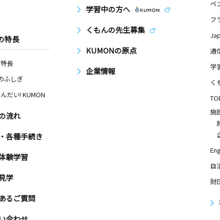
ペ
学習中の方へ
フ
くもんの先生募集
Ja
の特長
KUMONの原点
通
の特長
学
企業情報
Nのふしぎ
く
んだい! KUMON
TO
施
の流れ
・各種手続き
Eng
体験学習
自
見学
財
あるご質問
い合わせ