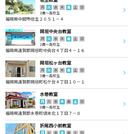
月
火
水
木
金
土
日
3歳～高校生
福岡県中間市垣生２０５１－４
岡垣中央台教室
月
火
水
木
金
土
日
2歳～高校生
福岡県遠賀郡岡垣町中央台４丁目４－１６
岡垣松ヶ台教室
月
火
水
木
金
土
日
3歳～高校生
福岡県遠賀郡岡垣町松ケ台４丁目１０－１
水巻教室
月
火
水
木
金
土
日
0歳～高校生
福岡県遠賀郡水巻町頃末北１丁目７－８
折尾西小前教室
月
火
水
木
金
土
日