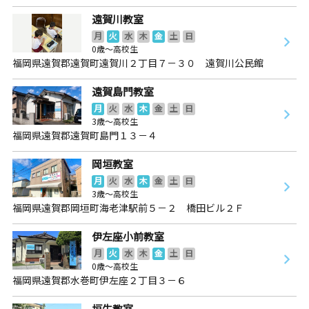
遠賀川教室
月
火
水
木
金
土
日
0歳～高校生
福岡県遠賀郡遠賀町遠賀川２丁目７－３０ 遠賀川公民館
遠賀島門教室
月
火
水
木
金
土
日
3歳～高校生
福岡県遠賀郡遠賀町島門１３－４
岡垣教室
月
火
水
木
金
土
日
3歳～高校生
福岡県遠賀郡岡垣町海老津駅前５－２ 橋田ビル２Ｆ
伊左座小前教室
月
火
水
木
金
土
日
0歳～高校生
福岡県遠賀郡水巻町伊左座２丁目３－６
垣生教室