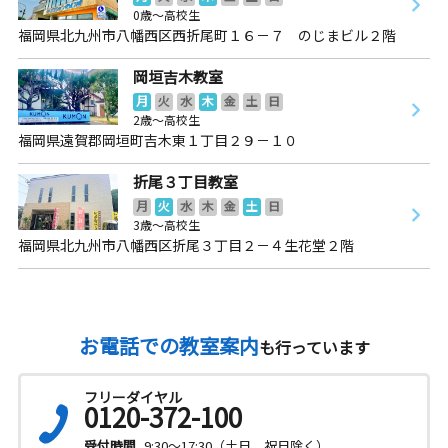
0歳～高校生
福岡県北九州市八幡西区西折尾町１６－７ のじまビル２階
岡垣吉木教室
月
火
水
木
金
土
日
2歳～高校生
福岡県遠賀郡岡垣町吉木東１丁目２９－１０
折尾３丁目教室
月
火
水
木
金
土
日
3歳～高校生
福岡県北九州市八幡西区折尾３丁目２－４生花堂２階
お電話での教室案内
も行っています
フリーダイヤル
0120-372-100
受付時間
9:30～17:30（土日、祝日除く）