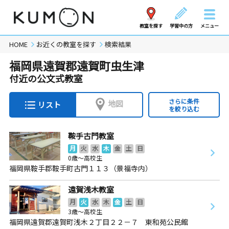
教室を探す
学習中の方
メニュー
HOME
お近くの教室を探す
検索結果
福岡県遠賀郡遠賀町虫生津
付近の公文式教室
さらに条件
地図
リスト
を絞り込む
鞍手古門教室
月
火
水
木
金
土
日
0歳～高校生
福岡県鞍手郡鞍手町古門１１３（景福寺内）
遠賀浅木教室
月
火
水
木
金
土
日
3歳～高校生
福岡県遠賀郡遠賀町浅木２丁目２２－７ 東和苑公民館