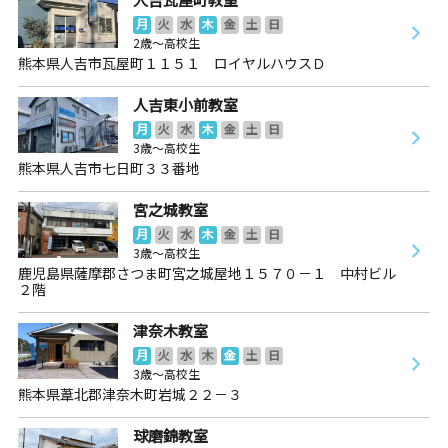
月
火
水
木
金
土
日
2歳～高校生
熊本県人吉市瓦屋町１１５１ ロイヤルハウスＤ
人吉東小前教室
月
火
水
木
金
土
日
3歳～高校生
熊本県人吉市七日町３３番地
宮之城教室
月
火
水
木
金
土
日
3歳～高校生
鹿児島県薩摩郡さつま町宮之城屋地１５７０－１ 中村ビル
２階
津奈木教室
月
火
水
木
金
土
日
3歳～高校生
熊本県葦北郡津奈木町岩城２２－３
球磨錦教室