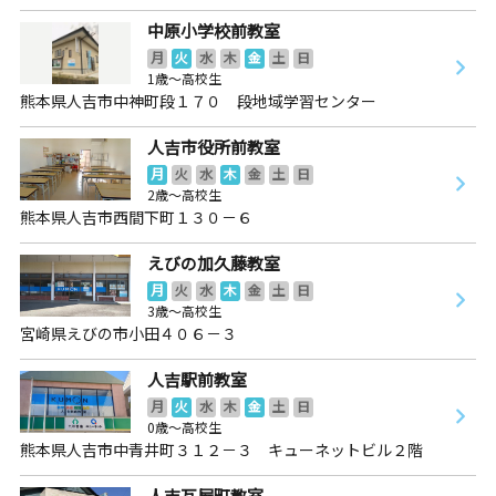
中原小学校前教室
月
火
水
木
金
土
日
1歳～高校生
熊本県人吉市中神町段１７０ 段地域学習センター
人吉市役所前教室
月
火
水
木
金
土
日
2歳～高校生
熊本県人吉市西間下町１３０－６
えびの加久藤教室
月
火
水
木
金
土
日
3歳～高校生
宮崎県えびの市小田４０６－３
人吉駅前教室
月
火
水
木
金
土
日
0歳～高校生
熊本県人吉市中青井町３１２－３ キューネットビル２階
人吉瓦屋町教室