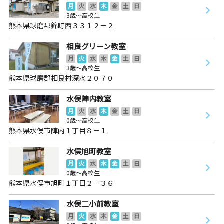
月
火
水
木
金
土
日
3歳～高校生
熊本県球磨郡錦町西３３１２－２
相良グリーン教室
月
火
水
木
金
土
日
3歳～高校生
熊本県球磨郡相良村深水２０７０
水俣陣内教室
月
火
水
木
金
土
日
0歳～高校生
熊本県水俣市陣内１丁目８－１
水俣旭町教室
月
火
水
木
金
土
日
0歳～高校生
熊本県水俣市旭町１丁目２－３６
水俣二小前教室
月
火
水
木
金
土
日