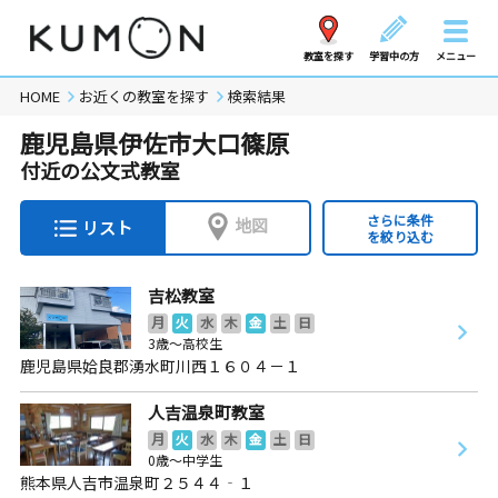
教室を探す
学習中の方
メニュー
HOME
お近くの教室を探す
検索結果
鹿児島県伊佐市大口篠原
付近の公文式教室
さらに条件
地図
リスト
を絞り込む
吉松教室
月
火
水
木
金
土
日
3歳～高校生
鹿児島県姶良郡湧水町川西１６０４－１
人吉温泉町教室
月
火
水
木
金
土
日
0歳～中学生
熊本県人吉市温泉町２５４４‐１