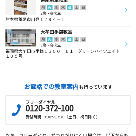
月
火
水
木
金
土
日
2歳～高校生
熊本県荒尾市川登１７９４ー１
大牟田手鎌教室
月
火
水
木
金
土
日
3歳～高校生
福岡県大牟田市手鎌１３００－６１ グリーンハイツエイト
１０５号
お電話での教室案内
も行っています
フリーダイヤル
0120-372-100
受付時間
9:30～17:30（土日、祝日除く）
なお、フリーダイヤルがつながりにくい場合は、以下からも