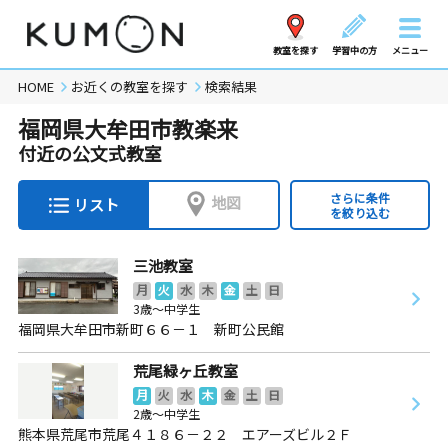
教室を探す
学習中の方
メニュー
HOME
お近くの教室を探す
検索結果
福岡県大牟田市教楽来
付近の公文式教室
さらに条件
地図
リスト
を絞り込む
三池教室
月
火
水
木
金
土
日
3歳～中学生
福岡県大牟田市新町６６－１ 新町公民館
荒尾緑ヶ丘教室
月
火
水
木
金
土
日
2歳～中学生
熊本県荒尾市荒尾４１８６－２２ エアーズビル２Ｆ