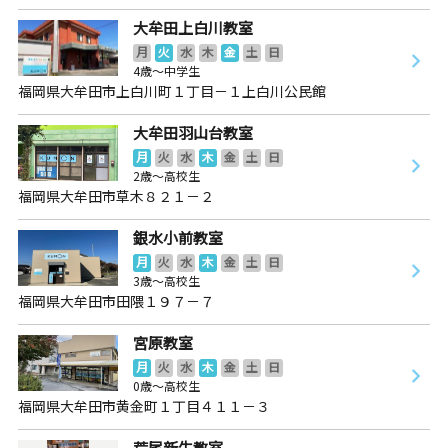
大牟田上白川教室
月
火
水
木
金
土
日
4歳～中学生
福岡県大牟田市上白川町１丁目－１上白川公民館
大牟田羽山台教室
月
火
水
木
金
土
日
2歳～高校生
福岡県大牟田市草木８２１－２
銀水小前教室
月
火
水
木
金
土
日
3歳～高校生
福岡県大牟田市田隈１９７－７
宮原教室
月
火
水
木
金
土
日
0歳～高校生
福岡県大牟田市黄金町１丁目４１１－３
荒尾新生教室