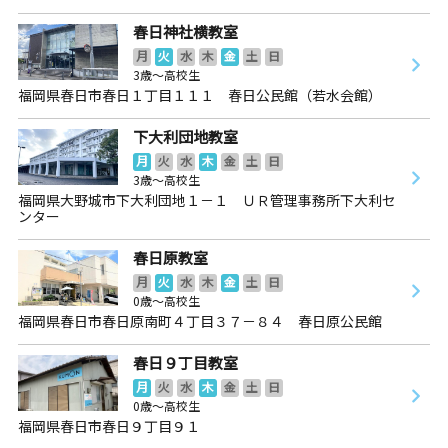
春日神社横教室
月
火
水
木
金
土
日
3歳～高校生
福岡県春日市春日１丁目１１１ 春日公民館（若水会館）
下大利団地教室
月
火
水
木
金
土
日
3歳～高校生
福岡県大野城市下大利団地１－１ ＵＲ管理事務所下大利セ
ンター
春日原教室
月
火
水
木
金
土
日
0歳～高校生
福岡県春日市春日原南町４丁目３７－８４ 春日原公民館
春日９丁目教室
月
火
水
木
金
土
日
0歳～高校生
福岡県春日市春日９丁目９１