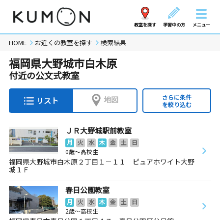
教室を探す
学習中の方
メニュー
HOME
お近くの教室を探す
検索結果
福岡県大野城市白木原
付近の公文式教室
さらに条件
地図
リスト
を絞り込む
ＪＲ大野城駅前教室
月
火
水
木
金
土
日
0歳～高校生
福岡県大野城市白木原２丁目１－１１ ピュアホワイト大野
城１Ｆ
春日公園教室
月
火
水
木
金
土
日
2歳～高校生