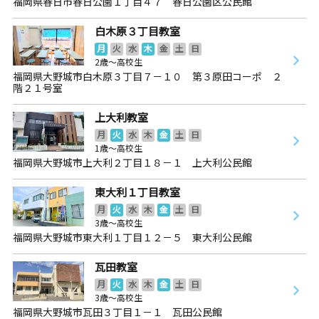
福岡県春日市春日公園１丁目４７ 春日公園区公民館
白木原３丁目教室
月
火
水
木
金
土
日
2歳～高校生
福岡県大野城市白木原３丁目７－１０ 第３原田コーポ ２
階２１号室
上大利教室
月
火
水
木
金
土
日
1歳～高校生
福岡県大野城市上大利２丁目１８－１ 上大利公民館
東大利１丁目教室
月
火
水
木
金
土
日
3歳～高校生
福岡県大野城市東大利１丁目１２－５ 東大利公民館
瓦田教室
月
火
水
木
金
土
日
3歳～高校生
福岡県大野城市瓦田３丁目１－１ 瓦田公民館