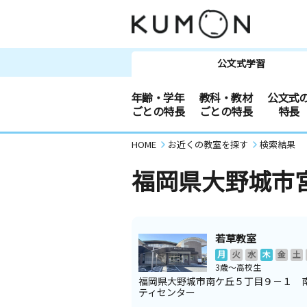
公文式学習
年齢・学年
教科・教材
公文式
ごとの特長
ごとの特長
特長
HOME
お近くの教室を探す
検索結果
福岡県大野城市
若草教室
月
火
水
木
金
土
3歳～高校生
福岡県大野城市南ケ丘５丁目９－１ 
ティセンター