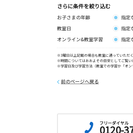
館
さらに条件を絞り込む
お子さまの年齢
指定
大佐野教室
月
火
水
木
金
土
教室日
指定
2歳～高校生
福岡県太宰府市大佐野３丁目１３－１
オンライン&教室学習
指定
ーサⅡ１０１号室
※3曜日以上記載の場合も教室に通っていただく
吉松教室
※時間についてはおおよその目安としてご覧い
月
火
水
木
金
土
※学習日及び学習方法（教室での学習か「オン
3歳～高校生
福岡県太宰府市吉松３－１０－１５ 
前のページへ戻る
フリーダイヤル
0120-3