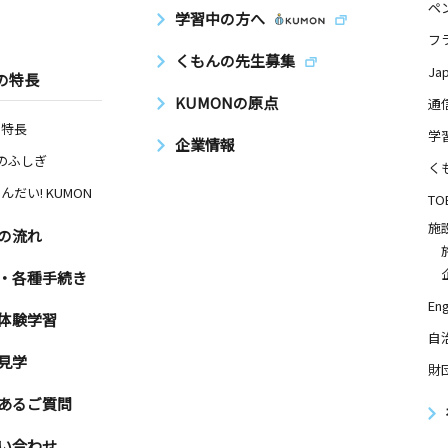
ペ
学習中の方へ
フ
くもんの先生募集
Ja
の特長
KUMONの原点
通
の特長
学
企業情報
Nのふしぎ
く
んだい! KUMON
TO
施
の流れ
・各種手続き
Eng
体験学習
自
見学
財
あるご質問
い合わせ