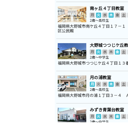
南ヶ丘４丁目教室
月
火
水
木
金
土
2歳～高校生
福岡県大野城市南ケ丘４丁目１７－１
区公民館
大野城つつじケ丘
月
火
水
木
金
土
2歳～中学生
福岡県大野城市つつじケ丘４丁目１３
月の浦教室
月
火
水
木
金
土
2歳～高校生
福岡県大野城市月の浦１丁目３－４ 
みずき青葉台教室
月
火
水
木
金
土
2歳～中学生
福岡県太宰府市青葉台４丁目７－１ 