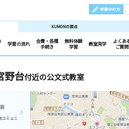
学習中の方
KUMONの原点
の
会費・各種
無料体験
よくあ
学習の流れ
教室見学
手続き
学習
ご質問
宮野台
付近の公文式教室
日
南コミュニ