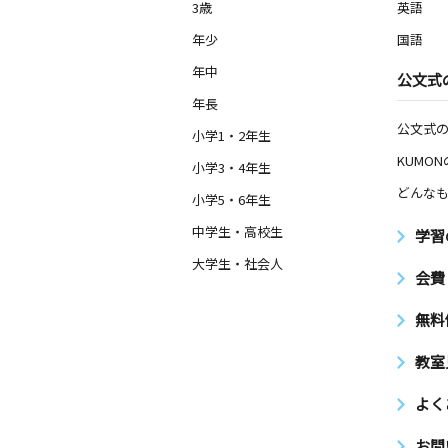
3歳
英語
年少
国語
年中
公文式
年長
公文式
小学1・2年生
KUMO
小学3・4年生
どんなも
小学5・6年生
中学生・高校生
学習
大学生・社会人
会費
無料
教室
よく
お問