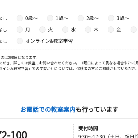
なし
0歳〜
1歳〜
2歳〜
3歳〜
日
なし
月
火
水
木
金
 ピーチカ
なし
オンライン&教室学習
のは2曜日となります。
ただき、詳しくは教室にお問い合わせください。（曜日によって異なる場合や7～8
日
ライン＆教室学習」での学習か）については、保護者の方とご相談させていただき
吉松公民館
お電話での教室案内
も行っています
受付時間
72-100
9:30～17:30（土日、祝