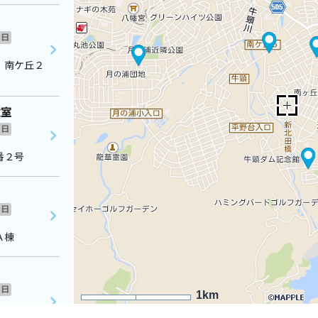
日
 南ケ丘２
教室
日
番２号
日
Ａ棟
日
1km
青葉台公民