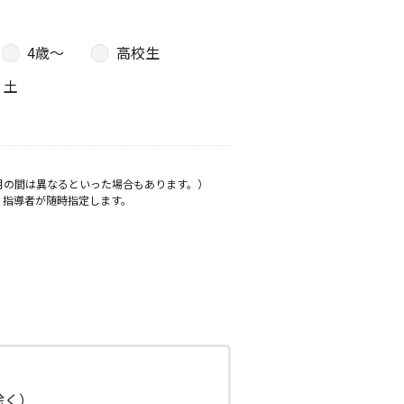
4歳〜
高校生
土
月の間は異なるといった場合もあります。）
、指導者が随時指定します。
日除く）