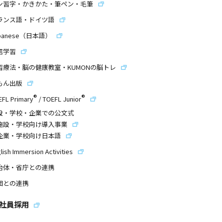
ン習字・かきかた・筆ペン・毛筆
ランス語・ドイツ語
panese（日本語）
信学習
習療法・脳の健康教室・KUMONの脳トレ
もん出版
®
®
EFL Primary
/
TOEFL Junior
設・学校・企業での公文式
施設・学校向け導入事業
企業・学校向け日本語
lish Immersion Activities
治体・省庁との連携
団との連携
社員採用