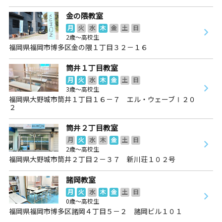
金の隈教室
月
火
水
木
金
土
日
2歳～高校生
福岡県福岡市博多区金の隈１丁目３２－１６
筒井１丁目教室
月
火
水
木
金
土
日
3歳～高校生
福岡県大野城市筒井１丁目１６－７ エル・ウェーブⅠ２０
２
筒井２丁目教室
月
火
水
木
金
土
日
2歳～高校生
福岡県大野城市筒井２丁目２－３７ 新川荘１０２号
諸岡教室
月
火
水
木
金
土
日
0歳～高校生
福岡県福岡市博多区諸岡４丁目５－２ 諸岡ビル１０１