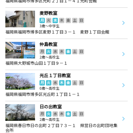
福岡県福岡市博多区元町２丁目１－４１元町会館
麦野教室
月
火
水
木
金
土
日
3歳～中学生
福岡県福岡市博多区麦野１丁目３－１ 麦野１丁目会館
仲島教室
月
火
水
木
金
土
日
2歳～高校生
福岡県大野城市山田１丁目９－１
光丘１丁目教室
月
火
水
木
金
土
日
0歳～高校生
福岡県福岡市博多区光丘町１丁目１－１
日の出教室
月
火
水
木
金
土
日
2歳～高校生
福岡県春日市日の出町２丁目７３－１ 県営日の出町団地集
会所