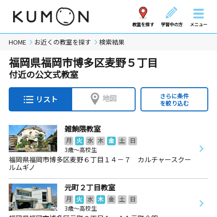
教室を探す
学習中の方
メニュー
HOME
お近くの教室を探す
検索結果
福岡県福岡市博多区麦野５丁目
付近の公文式教室
さらに条件
地図
リスト
を絞り込む
雑餉隈教室
月
火
水
木
金
土
日
3歳～高校生
福岡県福岡市博多区麦野６丁目１４－７ カルチャースクー
ルムギノ
元町２丁目教室
月
火
水
木
金
土
日
3歳～高校生