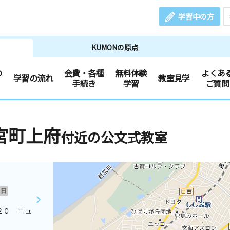
学習中の方
KUMONの原点
の
会費・各種
無料体験
よくあ
学習の流れ
教室見学
手続き
学習
ご質問
宮町上府
付近の公文式教室
日
２０ ニュ