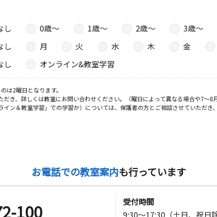
なし
0歳〜
1歳〜
2歳〜
3歳〜
なし
月
火
水
木
金
なし
オンライン&教室学習
のは2曜日となります。
ただき、詳しくは教室にお問い合わせください。（曜日によって異なる場合や7～8
ライン＆教室学習」での学習か）については、保護者の方とご相談させていただき
お電話での教室案内
も行っています
受付時間
72-100
9:30～17:30（土日、祝