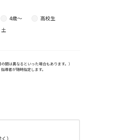
4歳〜
高校生
土
月の間は異なるといった場合もあります。）
、指導者が随時指定します。
日除く）