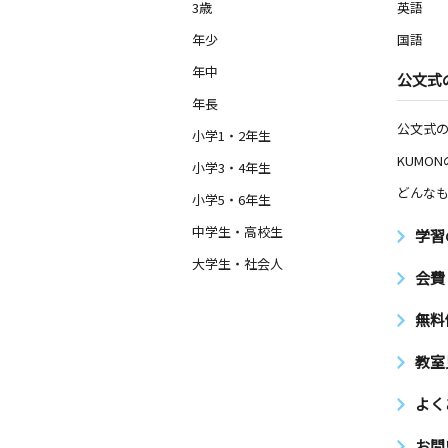
3歳
英語
年少
国語
年中
公文式
年長
公文式
小学1・2年生
KUMO
小学3・4年生
どんなも
小学5・6年生
中学生・高校生
学習
大学生・社会人
会費
無料
教室
よく
お問