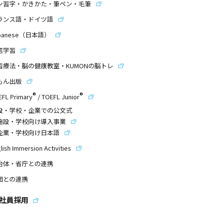
ン習字・かきかた・筆ペン・毛筆
ランス語・ドイツ語
panese（日本語）
信学習
習療法・脳の健康教室・KUMONの脳トレ
もん出版
®
®
EFL Primary
/
TOEFL Junior
設・学校・企業での公文式
施設・学校向け導入事業
企業・学校向け日本語
lish Immersion Activities
治体・省庁との連携
団との連携
社員採用