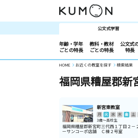
公文式学習
年齢・学年
教科・教材
公文式
ごとの特長
ごとの特長
特長
HOME
お近くの教室を探す
検索結果
福岡県糟屋郡新
新宮東教室
月
火
水
木
金
土
3歳～高校生
福岡県糟屋郡新宮町三代西１丁目２－
ーサンコーポ店舗 Ｃ棟２号室