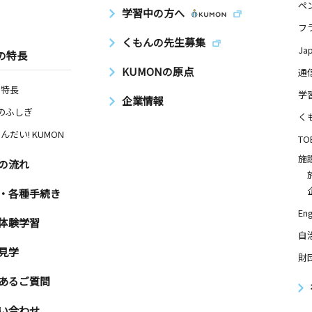
ペ
学習中の方へ
フ
くもんの先生募集
Ja
の特長
KUMONの原点
通
の特長
学
企業情報
Nのふしぎ
く
んだい! KUMON
TO
施
の流れ
・各種手続き
Eng
体験学習
自
見学
財
あるご質問
い合わせ