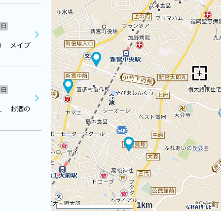
日
０ メイプ
日
１ お酒の
1km