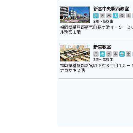
新宮中央駅西教室
月
火
水
木
金
土
2歳～高校生
福岡県糟屋郡新宮町緑ケ浜４－５－２
ル新宮１階
新宮教室
月
火
水
木
金
土
2歳～高校生
福岡県糟屋郡新宮町下府３丁目１８－
ナガサキ２階