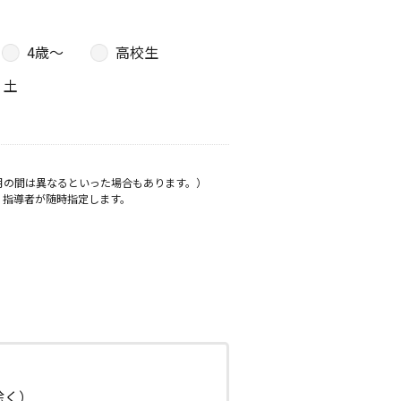
4歳〜
高校生
土
月の間は異なるといった場合もあります。）
、指導者が随時指定します。
日除く）