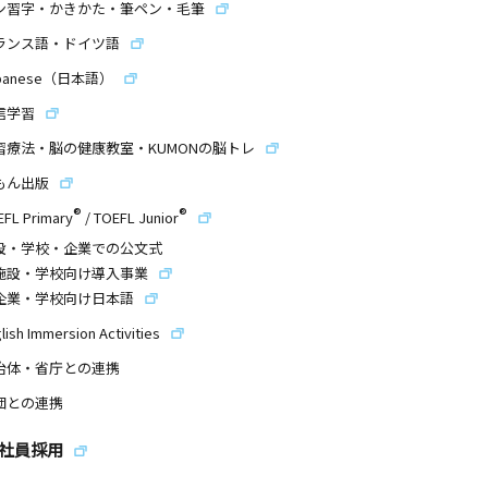
ン習字・かきかた・筆ペン・毛筆
ランス語・ドイツ語
panese（日本語）
信学習
習療法・脳の健康教室・KUMONの脳トレ
もん出版
®
®
EFL Primary
/
TOEFL Junior
設・学校・企業での公文式
施設・学校向け導入事業
企業・学校向け日本語
lish Immersion Activities
治体・省庁との連携
団との連携
社員採用