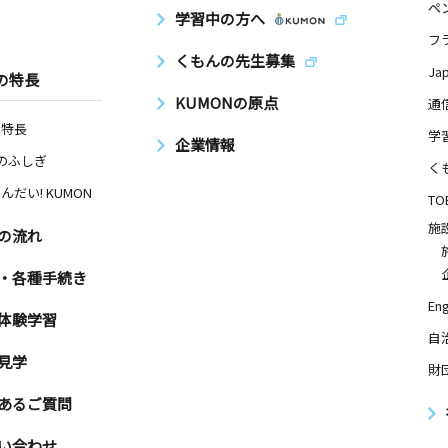
ペ
学習中の方へ
フ
くもんの先生募集
Ja
の特長
KUMONの原点
通
の特長
学
企業情報
Nのふしぎ
く
んだい! KUMON
TO
施
の流れ
・各種手続き
Eng
体験学習
自
見学
財
あるご質問
い合わせ