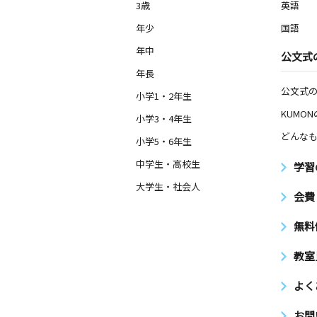
3歳
英語
年少
国語
年中
公文式
年長
公文式
小学1・2年生
KUMO
小学3・4年生
どんなも
小学5・6年生
中学生・高校生
学習
大学生・社会人
会費
無料
教室
よく
お問