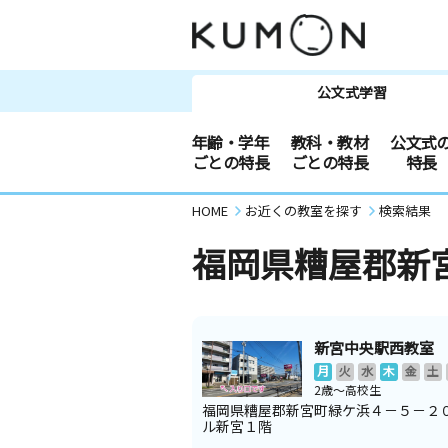
公文式学習
年齢・学年
教科・教材
公文式
ごとの特長
ごとの特長
特長
HOME
お近くの教室を探す
検索結果
福岡県糟屋郡新
新宮中央駅西教室
月
火
水
木
金
土
2歳～高校生
福岡県糟屋郡新宮町緑ケ浜４－５－２
ル新宮１階