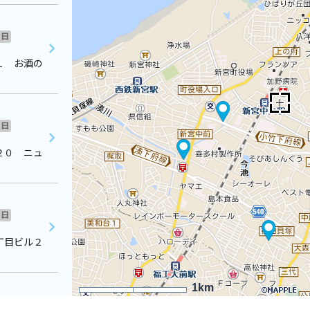
日
１ お酒の
日
２０ ニュ
日
丁目ビル２
1km