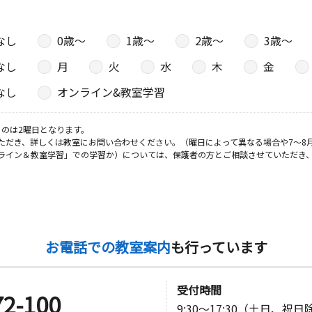
なし
0歳〜
1歳〜
2歳〜
3歳〜
なし
月
火
水
木
金
なし
オンライン&教室学習
のは2曜日となります。
ただき、詳しくは教室にお問い合わせください。（曜日によって異なる場合や7～8
ライン＆教室学習」での学習か）については、保護者の方とご相談させていただき
お電話での教室案内
も行っています
受付時間
72-100
9:30～17:30（土日、祝