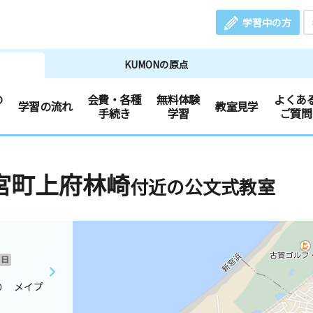
学習中の方
KUMONの原点
の
会費・各種
無料体験
よくあ
学習の流れ
教室見学
手続き
学習
ご質問
宮町上府林崎
付近の公文式教室
日
０ メイプ