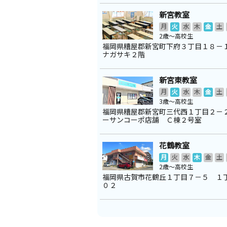
新宮教室
月
火
水
木
金
土
2歳～高校生
福岡県糟屋郡新宮町下府３丁目１８－
ナガサキ２階
新宮東教室
月
火
水
木
金
土
3歳～高校生
福岡県糟屋郡新宮町三代西１丁目２－
ーサンコーポ店舗 Ｃ棟２号室
花鶴教室
月
火
水
木
金
土
2歳～高校生
福岡県古賀市花鶴丘１丁目７－５ １
０２