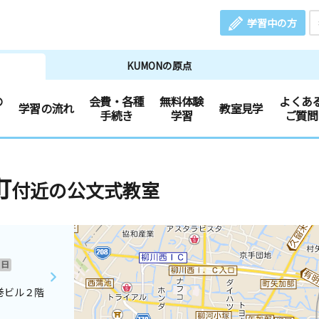
学習中の方
KUMONの原点
の
会費・各種
無料体験
よくあ
学習の流れ
教室見学
手続き
学習
ご質問
町
付近の公文式教室
日
巻ビル２階