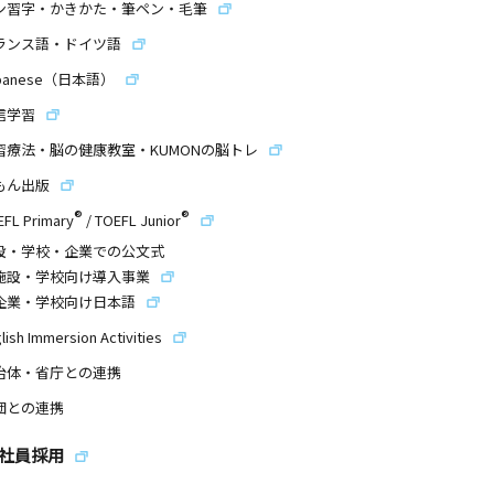
ン習字・かきかた・筆ペン・毛筆
ランス語・ドイツ語
panese（日本語）
信学習
習療法・脳の健康教室・KUMONの脳トレ
もん出版
®
®
EFL Primary
/
TOEFL Junior
設・学校・企業での公文式
施設・学校向け導入事業
企業・学校向け日本語
lish Immersion Activities
治体・省庁との連携
団との連携
社員採用