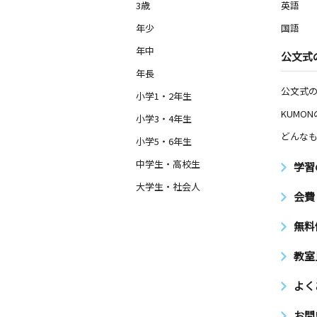
3歳
英語
年少
国語
年中
公文式
年長
公文式
小学1・2年生
KUMO
小学3・4年生
どんなも
小学5・6年生
中学生・高校生
学習
大学生・社会人
会費
無料
教室
よく
お問