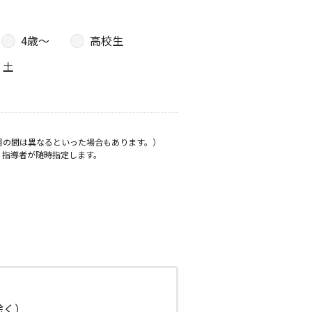
4歳〜
高校生
土
月の間は異なるといった場合もあります。）
、指導者が随時指定します。
日除く）