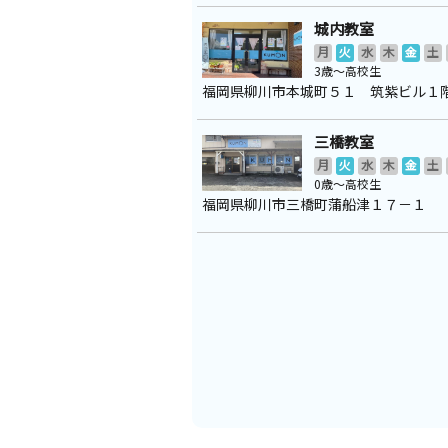
城内教室
月
火
水
木
金
土
3歳～高校生
福岡県柳川市本城町５１ 筑紫ビル１
三橋教室
月
火
水
木
金
土
0歳～高校生
福岡県柳川市三橋町蒲船津１７－１