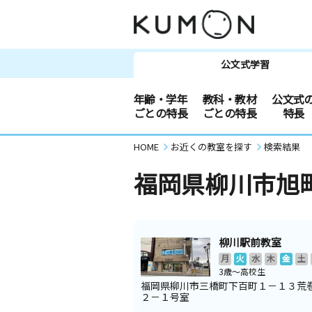
公文式学習
年齢・学年
教科・教材
公文式
ごとの特長
ごとの特長
特長
HOME
お近くの教室を探す
検索結果
福岡県柳川市旭
柳川駅前教室
月
火
水
木
金
土
3歳～高校生
福岡県柳川市三橋町下百町１－１３荒
２－１号室