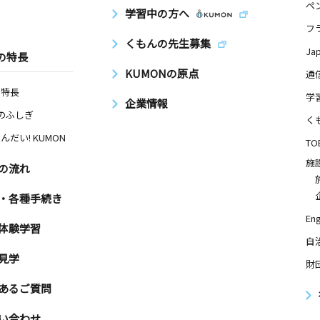
ペ
学習中の方へ
フ
くもんの先生募集
Ja
の特長
KUMONの原点
通
の特長
学
企業情報
Nのふしぎ
く
んだい! KUMON
TO
施
の流れ
・各種手続き
Eng
体験学習
自
見学
財
あるご質問
い合わせ