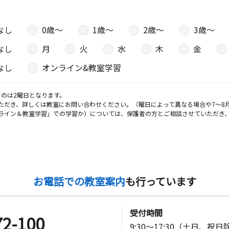
なし
0歳〜
1歳〜
2歳〜
3歳〜
なし
月
火
水
木
金
なし
オンライン&教室学習
のは2曜日となります。
ただき、詳しくは教室にお問い合わせください。（曜日によって異なる場合や7～8
ライン＆教室学習」での学習か）については、保護者の方とご相談させていただき
お電話での教室案内
も行っています
受付時間
72-100
9:30～17:30（土日、祝