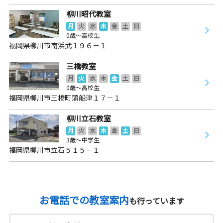
柳川昭代教室
月
火
水
木
金
土
日
0歳～高校生
福岡県柳川市南浜武１９６－１
三橋教室
月
火
水
木
金
土
日
0歳～高校生
福岡県柳川市三橋町蒲船津１７－１
柳川立石教室
月
火
水
木
金
土
日
3歳～中学生
福岡県柳川市立石５１５－１
お電話での教室案内
も行っています