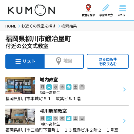
教室を探す
学習中の方
メニュー
HOME
お近くの教室を探す
検索結果
福岡県柳川市鍛冶屋町
付近の公文式教室
さらに条件
地図
リスト
を絞り込む
城内教室
月
火
水
木
金
土
日
3歳～高校生
福岡県柳川市本城町５１ 筑紫ビル１階
柳川駅前教室
月
火
水
木
金
土
日
3歳～高校生
福岡県柳川市三橋町下百町１－１３荒巻ビル２階２－１号室