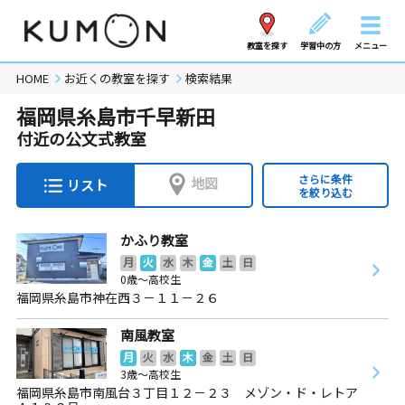
教室を探す
学習中の方
メニュー
HOME
お近くの教室を探す
検索結果
福岡県糸島市千早新田
付近の公文式教室
さらに条件
地図
リスト
を絞り込む
かふり教室
月
火
水
木
金
土
日
0歳～高校生
福岡県糸島市神在西３－１１－２６
南風教室
月
火
水
木
金
土
日
3歳～高校生
福岡県糸島市南風台３丁目１２－２３ メゾン・ド・レトア