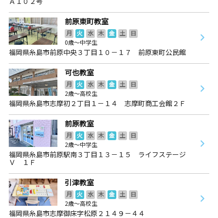
Ａ１０２号
前原東町教室
月
火
水
木
金
土
日
0歳～中学生
福岡県糸島市前原中央３丁目１０－１７ 前原東町公民館
可也教室
月
火
水
木
金
土
日
2歳～高校生
福岡県糸島市志摩初２丁目１－１４ 志摩町商工会館２Ｆ
前原教室
月
火
水
木
金
土
日
2歳～中学生
福岡県糸島市前原駅南３丁目１３－１５ ライフステージ
Ｖ １Ｆ
引津教室
月
火
水
木
金
土
日
2歳～高校生
福岡県糸島市志摩御床字松原２１４９－４４