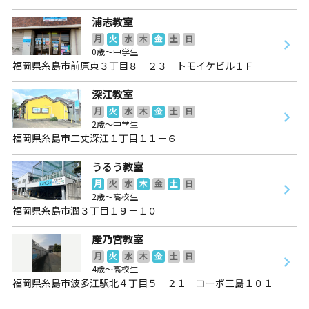
浦志教室
月
火
水
木
金
土
日
0歳～中学生
福岡県糸島市前原東３丁目８－２３ トモイケビル１Ｆ
深江教室
月
火
水
木
金
土
日
2歳～中学生
福岡県糸島市二丈深江１丁目１１－６
うるう教室
月
火
水
木
金
土
日
2歳～高校生
福岡県糸島市潤３丁目１９－１０
産乃宮教室
月
火
水
木
金
土
日
4歳～高校生
福岡県糸島市波多江駅北４丁目５－２１ コーポ三島１０１