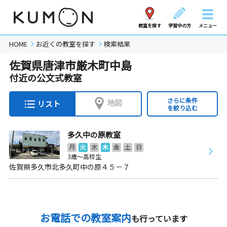
教室を探す
学習中の方
メニュー
HOME
お近くの教室を探す
検索結果
佐賀県唐津市厳木町中島
付近の公文式教室
さらに条件
地図
リスト
を絞り込む
多久中の原教室
月
火
水
木
金
土
日
3歳～高校生
佐賀県多久市北多久町中の原４５－７
お電話での教室案内
も行っています