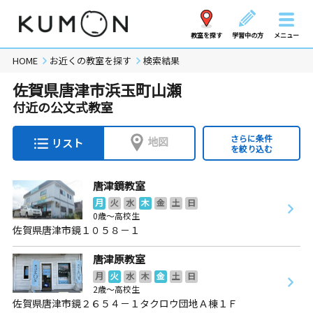
教室を探す
学習中の方
メニュー
HOME
お近くの教室を探す
検索結果
佐賀県唐津市浜玉町山瀬
付近の公文式教室
さらに条件
地図
リスト
を絞り込む
唐津鏡教室
月
火
水
木
金
土
日
0歳～高校生
佐賀県唐津市鏡１０５８－１
唐津原教室
月
火
水
木
金
土
日
2歳～高校生
佐賀県唐津市鏡２６５４－１タクロウ団地Ａ棟１Ｆ