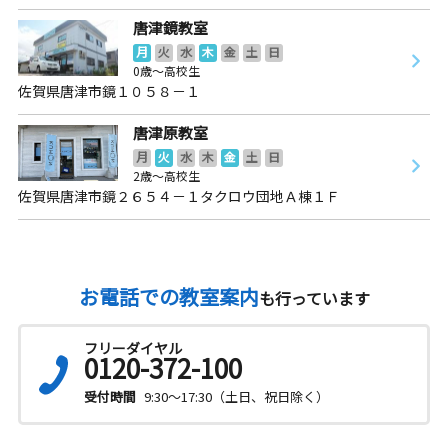
唐津鏡教室
月
火
水
木
金
土
日
0歳～高校生
佐賀県唐津市鏡１０５８－１
唐津原教室
月
火
水
木
金
土
日
2歳～高校生
佐賀県唐津市鏡２６５４－１タクロウ団地Ａ棟１Ｆ
お電話での教室案内
も行っています
フリーダイヤル
0120-372-100
受付時間
9:30～17:30（土日、祝日除く）