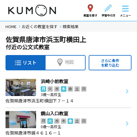
教室を探す
学習中の方
メニュー
HOME
お近くの教室を探す
検索結果
佐賀県唐津市浜玉町横田上
付近の公文式教室
さらに条件
地図
リスト
を絞り込む
浜崎小前教室
月
火
水
木
金
土
日
3歳～高校生
佐賀県唐津市浜玉町横田下７－１４
鏡山入口教室
月
火
水
木
金
土
日
0歳～高校生
佐賀県唐津市鏡４６１６－１