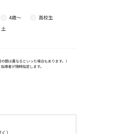
4歳〜
高校生
土
月の間は異なるといった場合もあります。）
、指導者が随時指定します。
日除く）