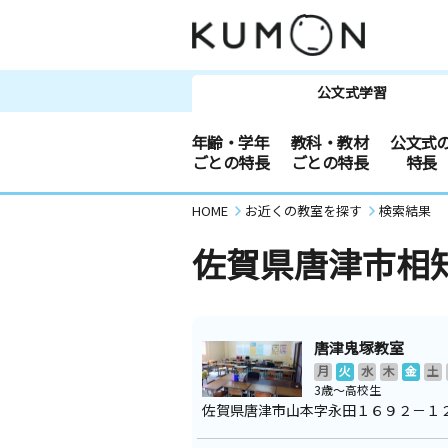
公文式学習
年齢・学年
教科・教材
公文式
ごとの特長
ごとの特長
特長
HOME
お近くの教室を探す
検索結果
佐賀県唐津市相
唐津鬼塚教室
月
火
水
木
金
土
3歳～高校生
佐賀県唐津市山本字永田１６９２－１