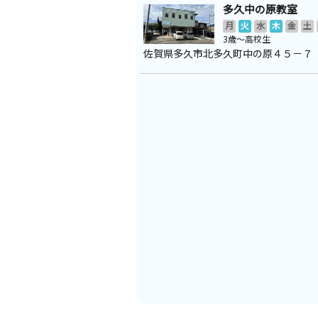
多久中の原教室
月
火
水
木
金
土
3歳～高校生
佐賀県多久市北多久町中の原４５－７