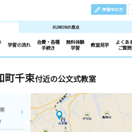
学習中の方
KUMONの原点
の
会費・各種
無料体験
よくあ
学習の流れ
教室見学
手続き
学習
ご質問
知町千束
付近の公文式教室
日
２