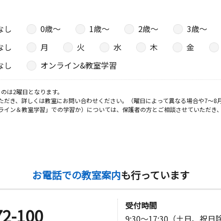
なし
0歳〜
1歳〜
2歳〜
3歳〜
なし
月
火
水
木
金
なし
オンライン&教室学習
のは2曜日となります。
ただき、詳しくは教室にお問い合わせください。（曜日によって異なる場合や7～8
ライン＆教室学習」での学習か）については、保護者の方とご相談させていただき
お電話での教室案内
も行っています
受付時間
72-100
9:30～17:30（土日、祝