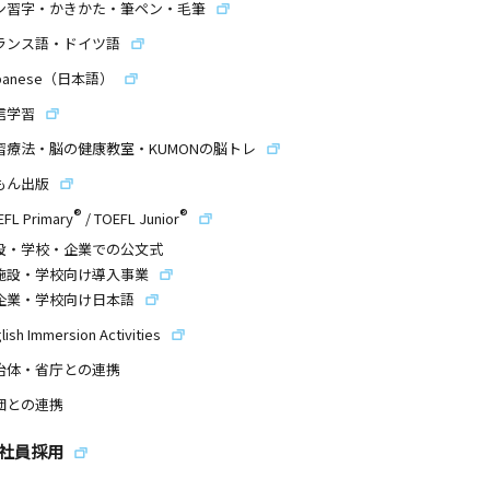
ン習字・かきかた・筆ペン・毛筆
ランス語・ドイツ語
panese（日本語）
信学習
習療法・脳の健康教室・KUMONの脳トレ
もん出版
®
®
EFL Primary
/
TOEFL Junior
設・学校・企業での公文式
施設・学校向け導入事業
企業・学校向け日本語
lish Immersion Activities
治体・省庁との連携
団との連携
社員採用