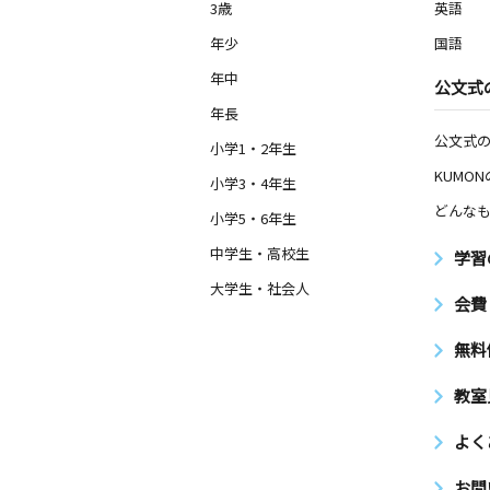
3歳
英語
年少
国語
年中
公文式
年長
公文式
小学1・2年生
KUMO
小学3・4年生
どんなも
小学5・6年生
中学生・高校生
学習
大学生・社会人
会費
無料
教室
よく
お問