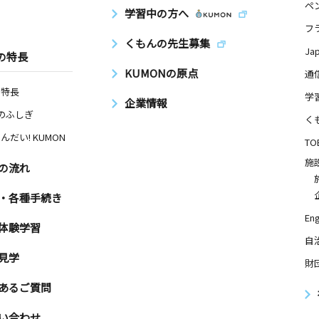
ペ
学習中の方へ
フ
くもんの先生募集
Ja
の特長
KUMONの原点
通
の特長
学
企業情報
Nのふしぎ
く
んだい! KUMON
TO
施
の流れ
・各種手続き
Eng
体験学習
自
見学
財
あるご質問
い合わせ