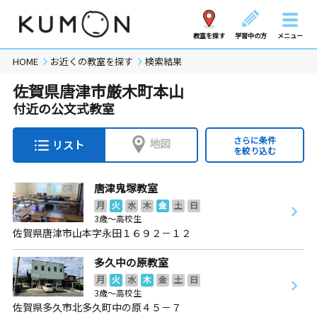
教室を探す
学習中の方
メニュー
HOME
お近くの教室を探す
検索結果
佐賀県唐津市厳木町本山
付近の公文式教室
さらに条件
地図
リスト
を絞り込む
唐津鬼塚教室
月
火
水
木
金
土
日
3歳～高校生
佐賀県唐津市山本字永田１６９２－１２
多久中の原教室
月
火
水
木
金
土
日
3歳～高校生
佐賀県多久市北多久町中の原４５－７