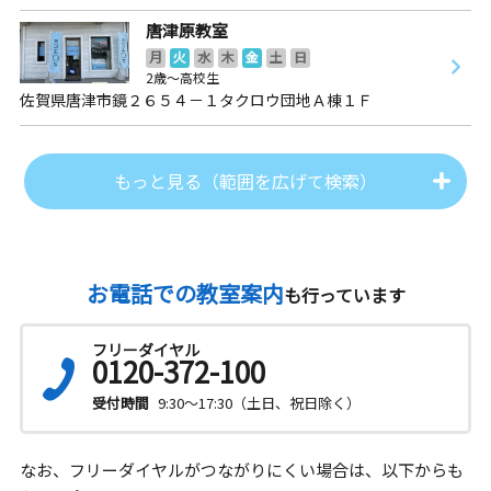
唐津原教室
月
火
水
木
金
土
日
2歳～高校生
佐賀県唐津市鏡２６５４－１タクロウ団地Ａ棟１Ｆ
もっと見る（範囲を広げて検索）
お電話での教室案内
も行っています
フリーダイヤル
0120-372-100
受付時間
9:30～17:30（土日、祝日除く）
なお、フリーダイヤルがつながりにくい場合は、以下からも