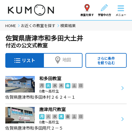
教室を探す
学習中の方
メニュー
HOME
お近くの教室を探す
検索結果
佐賀県唐津市和多田大土井
付近の公文式教室
さらに条件
地図
リスト
を絞り込む
和多田教室
月
火
水
木
金
土
日
0歳～高校生
佐賀県唐津市和多田本村２６２４－１
唐津用尺教室
月
火
水
木
金
土
日
0歳～高校生
佐賀県唐津市和多田用尺２－５