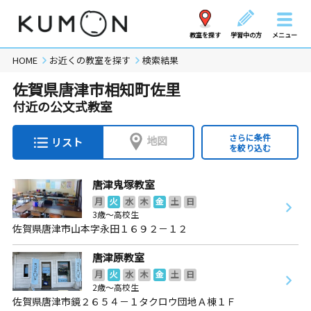
教室を探す
学習中の方
メニュー
HOME
お近くの教室を探す
検索結果
佐賀県唐津市相知町佐里
付近の公文式教室
さらに条件
地図
リスト
を絞り込む
唐津鬼塚教室
月
火
水
木
金
土
日
3歳～高校生
佐賀県唐津市山本字永田１６９２－１２
唐津原教室
月
火
水
木
金
土
日
2歳～高校生
佐賀県唐津市鏡２６５４－１タクロウ団地Ａ棟１Ｆ