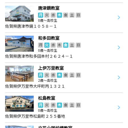
唐津鏡教室
月
火
水
木
金
土
日
0歳～高校生
佐賀県唐津市鏡１０５８－１
和多田教室
月
火
水
木
金
土
日
0歳～高校生
佐賀県唐津市和多田本村２６２４－１
上伊万里教室
月
火
水
木
金
土
日
2歳～高校生
佐賀県伊万里市大坪町丙１３２１
松島教室
月
火
水
木
金
土
日
0歳～高校生
佐賀県伊万里市松島町２５５番地
立花小学校横教室