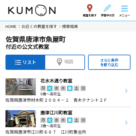
教室を探す
学習中の方
メニュー
HOME
お近くの教室を探す
検索結果
佐賀県唐津市魚屋町
付近の公文式教室
さらに条件
地図
リスト
を絞り込む
花水木通り教室
月
火
水
木
金
土
日
0歳～高校生
佐賀県唐津市材木町２０８４－１ 青木テナント２Ｆ
唐津江川町教室
月
火
水
木
金
土
日
3歳～高校生
佐賀県唐津市江川町６８７ 江川町集会所