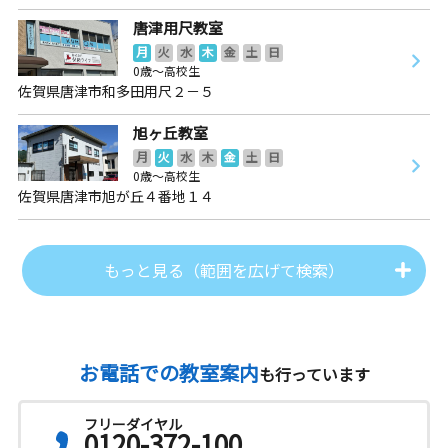
唐津用尺教室
月
火
水
木
金
土
日
0歳～高校生
佐賀県唐津市和多田用尺２－５
旭ヶ丘教室
月
火
水
木
金
土
日
0歳～高校生
佐賀県唐津市旭が丘４番地１４
もっと見る（範囲を広げて検索）
お電話での教室案内
も行っています
フリーダイヤル
0120-372-100