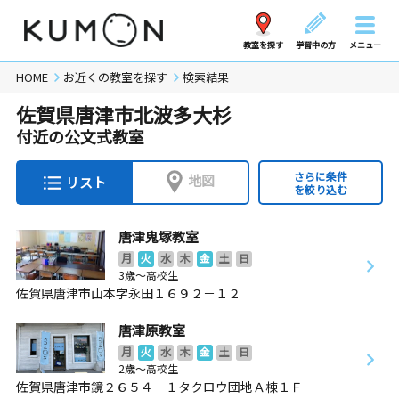
教室を探す
学習中の方
メニュー
HOME
お近くの教室を探す
検索結果
佐賀県唐津市北波多大杉
付近の公文式教室
さらに条件
地図
リスト
を絞り込む
唐津鬼塚教室
月
火
水
木
金
土
日
3歳～高校生
佐賀県唐津市山本字永田１６９２－１２
唐津原教室
月
火
水
木
金
土
日
2歳～高校生
佐賀県唐津市鏡２６５４－１タクロウ団地Ａ棟１Ｆ