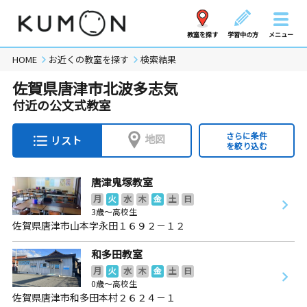
教室を探す
学習中の方
メニュー
HOME
お近くの教室を探す
検索結果
佐賀県唐津市北波多志気
付近の公文式教室
さらに条件
地図
リスト
を絞り込む
唐津鬼塚教室
月
火
水
木
金
土
日
3歳～高校生
佐賀県唐津市山本字永田１６９２－１２
和多田教室
月
火
水
木
金
土
日
0歳～高校生
佐賀県唐津市和多田本村２６２４－１