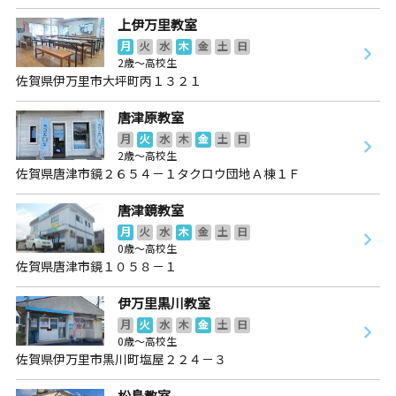
上伊万里教室
月
火
水
木
金
土
日
2歳～高校生
佐賀県伊万里市大坪町丙１３２１
唐津原教室
月
火
水
木
金
土
日
2歳～高校生
佐賀県唐津市鏡２６５４－１タクロウ団地Ａ棟１Ｆ
唐津鏡教室
月
火
水
木
金
土
日
0歳～高校生
佐賀県唐津市鏡１０５８－１
伊万里黒川教室
月
火
水
木
金
土
日
0歳～高校生
佐賀県伊万里市黒川町塩屋２２４－３
松島教室