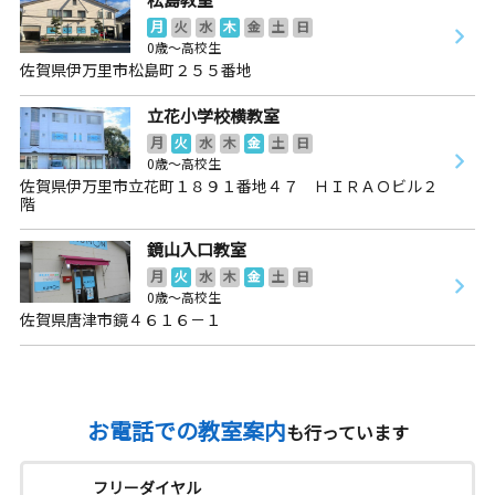
月
火
水
木
金
土
日
0歳～高校生
佐賀県伊万里市松島町２５５番地
立花小学校横教室
月
火
水
木
金
土
日
0歳～高校生
佐賀県伊万里市立花町１８９１番地４７ ＨＩＲＡＯビル２
階
鏡山入口教室
月
火
水
木
金
土
日
0歳～高校生
佐賀県唐津市鏡４６１６－１
お電話での教室案内
も行っています
フリーダイヤル