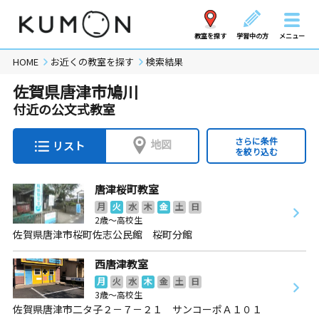
教室を探す
学習中の方
メニュー
HOME
お近くの教室を探す
検索結果
佐賀県唐津市鳩川
付近の公文式教室
さらに条件
地図
リスト
を絞り込む
唐津桜町教室
月
火
水
木
金
土
日
2歳～高校生
佐賀県唐津市桜町佐志公民館 桜町分館
西唐津教室
月
火
水
木
金
土
日
3歳～高校生
佐賀県唐津市二タ子２－７－２１ サンコーポＡ１０１