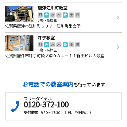
唐津江川町教室
月
火
水
木
金
土
日
3歳～高校生
佐賀県唐津市江川町６８７ 江川町集会所
呼子教室
月
火
水
木
金
土
日
0歳～高校生
佐賀県唐津市呼子町殿ノ浦９８４－１１新田ビル３号室
お電話での教室案内
も行っています
フリーダイヤル
0120-372-100
受付時間
9:30～17:30（土日、祝日除く）