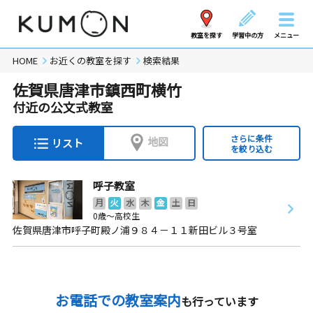
教室を探す
学習中の方
メニュー
HOME
お近くの教室を探す
検索結果
佐賀県唐津市鎮西町横竹
付近の公文式教室
さらに条件
地図
リスト
を絞り込む
呼子教室
月
火
水
木
金
土
日
0歳～高校生
佐賀県唐津市呼子町殿ノ浦９８４－１１新田ビル３号室
お電話での教室案内
も行っています