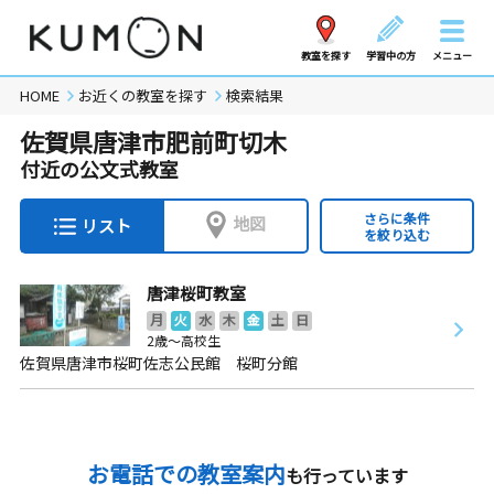
教室を探す
学習中の方
メニュー
HOME
お近くの教室を探す
検索結果
佐賀県唐津市肥前町切木
付近の公文式教室
さらに条件
地図
リスト
を絞り込む
唐津桜町教室
月
火
水
木
金
土
日
2歳～高校生
佐賀県唐津市桜町佐志公民館 桜町分館
お電話での教室案内
も行っています