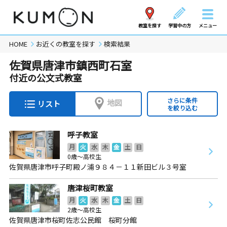
教室を探す
学習中の方
メニュー
HOME
お近くの教室を探す
検索結果
佐賀県唐津市鎮西町石室
付近の公文式教室
さらに条件
地図
リスト
を絞り込む
呼子教室
月
火
水
木
金
土
日
0歳～高校生
佐賀県唐津市呼子町殿ノ浦９８４－１１新田ビル３号室
唐津桜町教室
月
火
水
木
金
土
日
2歳～高校生
佐賀県唐津市桜町佐志公民館 桜町分館