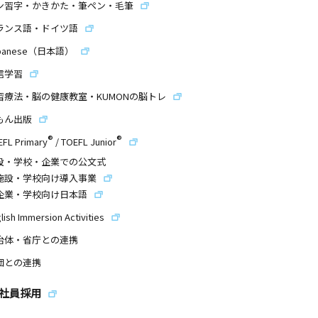
ン習字・かきかた・筆ペン・毛筆
ランス語・ドイツ語
panese（日本語）
信学習
習療法・脳の健康教室・KUMONの脳トレ
もん出版
®
®
EFL Primary
/
TOEFL Junior
設・学校・企業での公文式
施設・学校向け導入事業
企業・学校向け日本語
lish Immersion Activities
治体・省庁との連携
団との連携
社員採用