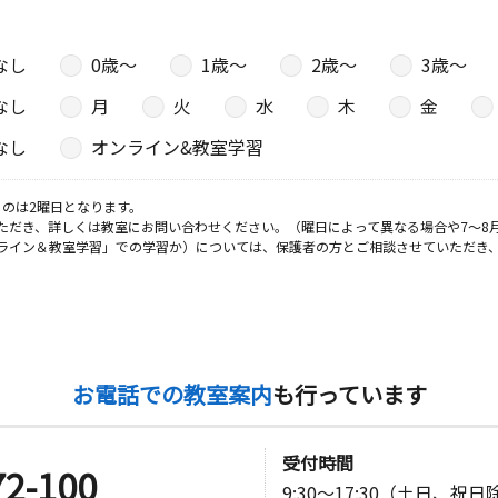
なし
0歳〜
1歳〜
2歳〜
3歳〜
なし
月
火
水
木
金
なし
オンライン&教室学習
のは2曜日となります。
ただき、詳しくは教室にお問い合わせください。（曜日によって異なる場合や7～8
ライン＆教室学習」での学習か）については、保護者の方とご相談させていただき
お電話での教室案内
も行っています
受付時間
72-100
9:30～17:30（土日、祝