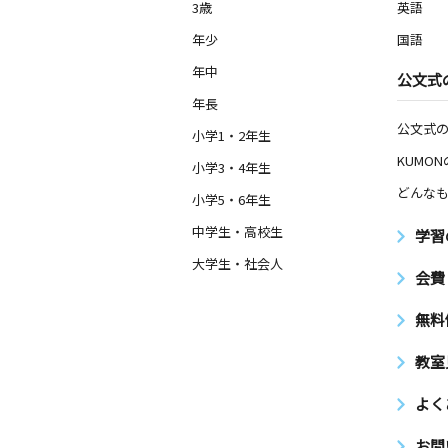
3歳
英語
年少
国語
年中
公文式
年長
公文式
小学1・2年生
KUMO
小学3・4年生
どんなも
小学5・6年生
中学生・高校生
学習
大学生・社会人
会費
無料
教室
よく
お問