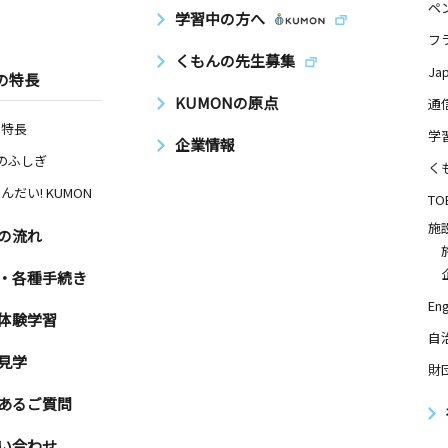
ペ
学習中の方へ
フ
くもんの先生募集
Ja
の特長
KUMONの原点
通
の特長
学
企業情報
Nのふしぎ
く
んだい! KUMON
TO
施
の流れ
・各種手続き
Eng
体験学習
自
見学
財
あるご質問
い合わせ