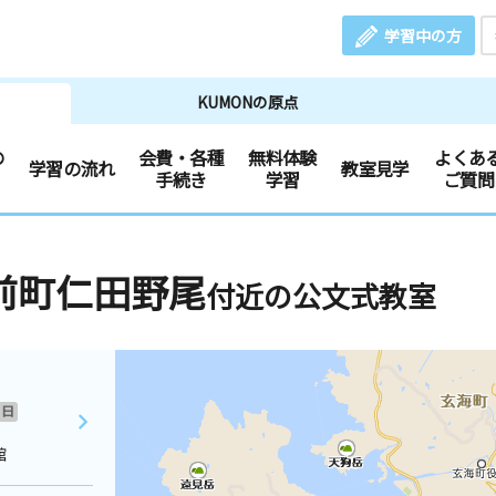
学習中の方
KUMONの原点
の
会費・各種
無料体験
よくあ
学習の流れ
教室見学
手続き
学習
ご質問
前町仁田野尾
付近の公文式教室
日
館