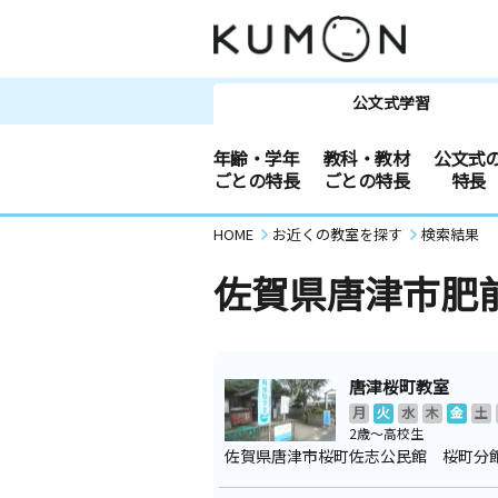
公文式学習
年齢・学年
教科・教材
公文式
ごとの特長
ごとの特長
特長
HOME
お近くの教室を探す
検索結果
佐賀県唐津市肥
唐津桜町教室
月
火
水
木
金
土
2歳～高校生
佐賀県唐津市桜町佐志公民館 桜町分