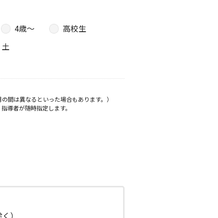
4歳〜
高校生
土
月の間は異なるといった場合もあります。）
、指導者が随時指定します。
日除く）