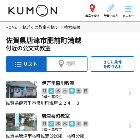
教室を探す
学習中の方
メニュー
HOME
お近くの教室を探す
検索結果
佐賀県唐津市肥前町満越
付近の公文式教室
さらに条件
地図
リスト
を絞り込む
伊万里黒川教室
月
火
水
木
金
土
日
0歳～高校生
佐賀県伊万里市黒川町塩屋２２４－３
唐津桜町教室
月
火
水
木
金
土
日
2歳～高校生
佐賀県唐津市桜町佐志公民館 桜町分館