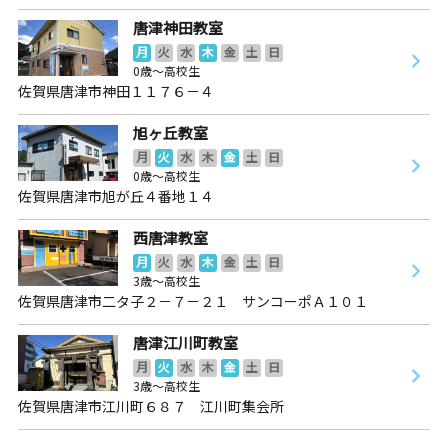
唐津神田教室
月
火
水
木
金
土
日
0歳～高校生
佐賀県唐津市神田１１７６－４
旭ヶ丘教室
月
火
水
木
金
土
日
0歳～高校生
佐賀県唐津市旭が丘４番地１４
西唐津教室
月
火
水
木
金
土
日
3歳～高校生
佐賀県唐津市二タ子２－７－２１ サンコーポＡ１０１
唐津江川町教室
月
火
水
木
金
土
日
3歳～高校生
佐賀県唐津市江川町６８７ 江川町集会所