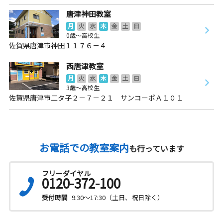
唐津神田教室
月
火
水
木
金
土
日
0歳～高校生
佐賀県唐津市神田１１７６－４
西唐津教室
月
火
水
木
金
土
日
3歳～高校生
佐賀県唐津市二タ子２－７－２１ サンコーポＡ１０１
お電話での教室案内
も行っています
フリーダイヤル
0120-372-100
受付時間
9:30～17:30（土日、祝日除く）