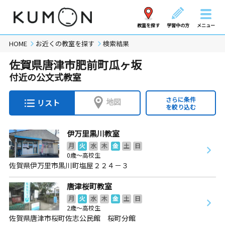
教室を探す
学習中の方
メニュー
HOME
お近くの教室を探す
検索結果
佐賀県唐津市肥前町瓜ヶ坂
付近の公文式教室
さらに条件
地図
リスト
を絞り込む
伊万里黒川教室
月
火
水
木
金
土
日
0歳～高校生
佐賀県伊万里市黒川町塩屋２２４－３
唐津桜町教室
月
火
水
木
金
土
日
2歳～高校生
佐賀県唐津市桜町佐志公民館 桜町分館