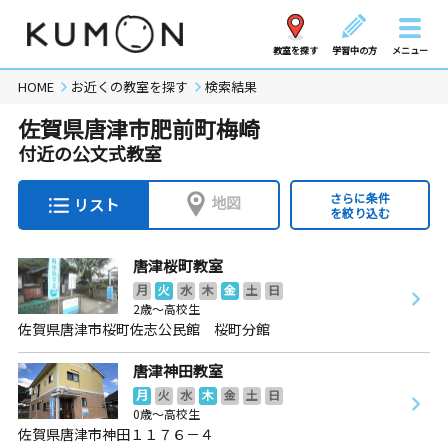
教室を探す
学習中の方
メニュー
HOME
お近くの教室を探す
検索結果
佐賀県唐津市肥前町梅崎
付近の公文式教室
さらに条件
地図
リスト
を絞り込む
唐津桜町教室
月
火
水
木
金
土
日
2歳～高校生
佐賀県唐津市桜町佐志公民館 桜町分館
唐津神田教室
月
火
水
木
金
土
日
0歳～高校生
佐賀県唐津市神田１１７６－４