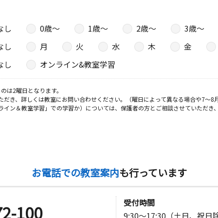
なし
0歳〜
1歳〜
2歳〜
3歳〜
なし
月
火
水
木
金
なし
オンライン&教室学習
のは2曜日となります。
ただき、詳しくは教室にお問い合わせください。（曜日によって異なる場合や7～8
ライン＆教室学習」での学習か）については、保護者の方とご相談させていただき
お電話での教室案内
も行っています
受付時間
72-100
9:30～17:30（土日、祝