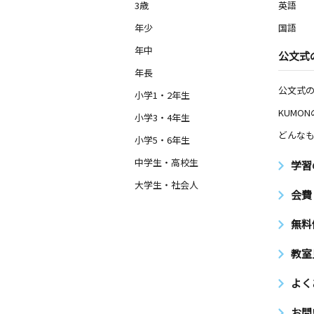
3歳
英語
年少
国語
年中
公文式
年長
公文式
小学1・2年生
KUMO
小学3・4年生
どんなも
小学5・6年生
中学生・高校生
学習
大学生・社会人
会費
無料
教室
よく
お問