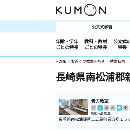
公文式学習
年齢・学年
教科・教材
公文式
ごとの特長
ごとの特長
特長
HOME
お近くの教室を探す
検索結果
長崎県南松浦郡
青方教室
月
火
水
木
金
土
0歳～高校生
長崎県南松浦郡新上五島町青方郷１５