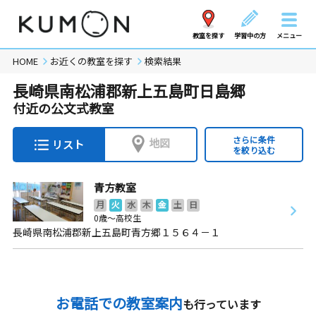
教室を探す
学習中の方
メニュー
HOME
お近くの教室を探す
検索結果
長崎県南松浦郡新上五島町日島郷
付近の公文式教室
さらに条件
地図
リスト
を絞り込む
青方教室
月
火
水
木
金
土
日
0歳～高校生
長崎県南松浦郡新上五島町青方郷１５６４－１
お電話での教室案内
も行っています