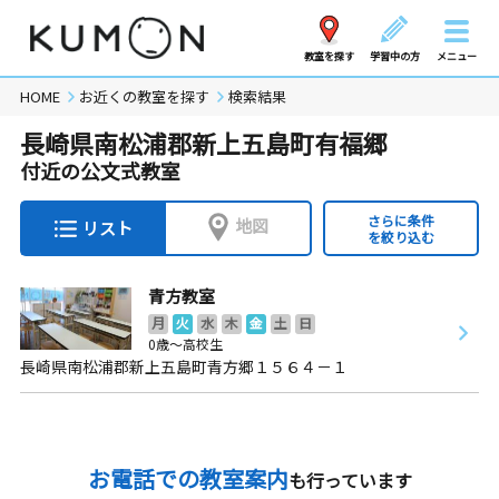
教室を探す
学習中の方
メニュー
HOME
お近くの教室を探す
検索結果
長崎県南松浦郡新上五島町有福郷
付近の公文式教室
さらに条件
地図
リスト
を絞り込む
青方教室
月
火
水
木
金
土
日
0歳～高校生
長崎県南松浦郡新上五島町青方郷１５６４－１
お電話での教室案内
も行っています