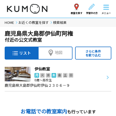
教室を探す
学習中の方
メニュー
HOME
お近くの教室を探す
検索結果
鹿児島県大島郡伊仙町阿権
付近の公文式教室
さらに条件
地図
リスト
を絞り込む
伊仙教室
月
火
水
木
金
土
日
0歳～高校生
鹿児島県大島郡伊仙町伊仙２３０６－９
お電話での教室案内
も行っています