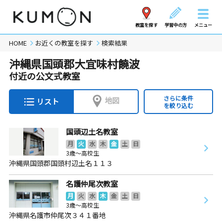
教室を探す
学習中の方
メニュー
HOME
お近くの教室を探す
検索結果
沖縄県国頭郡大宜味村饒波
付近の公文式教室
さらに条件
地図
リスト
を絞り込む
国頭辺土名教室
月
火
水
木
金
土
日
3歳～高校生
沖縄県国頭郡国頭村辺土名１１３
名護仲尾次教室
月
火
水
木
金
土
日
3歳～高校生
沖縄県名護市仲尾次３４１番地