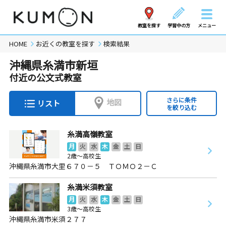
教室を探す
学習中の方
メニュー
HOME
お近くの教室を探す
検索結果
沖縄県糸満市新垣
付近の公文式教室
さらに条件
地図
リスト
を絞り込む
糸満高嶺教室
月
火
水
木
金
土
日
2歳～高校生
沖縄県糸満市大里６７０－５ ＴＯＭＯ２－Ｃ
糸満米須教室
月
火
水
木
金
土
日
3歳～高校生
沖縄県糸満市米須２７７