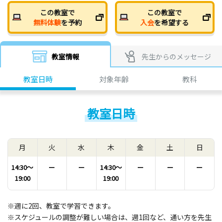
この教室で
この教室で
無料体験
を予約
入会
を希望する
教室情報
先生からのメッセージ
教室日時
対象年齢
教科
教室日時
月
火
水
木
金
土
日
14:30〜
ー
ー
14:30〜
ー
ー
ー
19:00
19:00
※週に2回、教室で学習できます。
※スケジュールの調整が難しい場合は、週1回など、通い方を先生