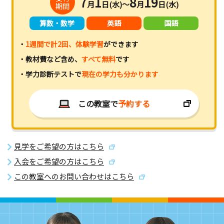
7
1
8
19
月
日(水)～
月
日(水)
期間
算数・数学
英語
国語
・
1週間で計2回、体験学習
ができます
・教材費など含め、
すべて無料
です
・学力診断テストで
現在の学力も分かります
この教室で
予約する
見学をご希望の方はこちら
入会をご希望の方はこちら
この教室へのお問い合わせはこちら