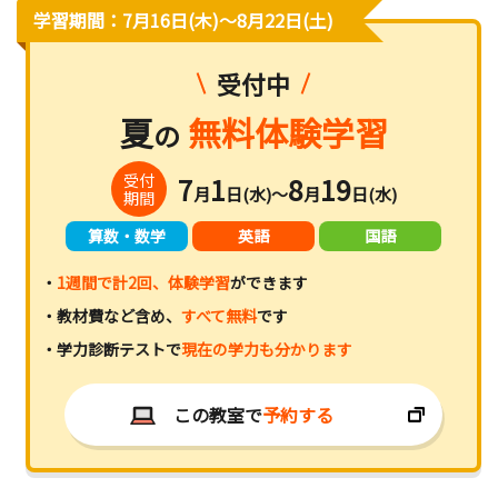
学習期間：7月16日(木)〜8月22日(土)
受付中
夏
無料体験学習
の
受付
7
1
8
19
月
日(水)～
月
日(水)
期間
算数・数学
英語
国語
・
1週間で計2回、体験学習
ができます
・教材費など含め、
すべて無料
です
・学力診断テストで
現在の学力も分かります
この教室で
予約する