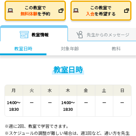
この教室で
この教室で
無料体験
を予約
入会
を希望する
教室情報
先生からのメッセージ
教室日時
対象年齢
教科
教室日時
月
火
水
木
金
土
日
14:00〜
ー
ー
14:00〜
ー
ー
ー
18:30
18:30
※週に2回、教室で学習できます。
※スケジュールの調整が難しい場合は、週1回など、通い方を先生