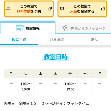
この教室で
この教室で
無料体験
を予約
入会
を希望する
教室情報
先生からのメッセージ
教室日時
対象年齢
教科
教室日時
月
火
水
木
金
土
日
ー
14:30〜
ー
ー
14:30〜
ー
ー
19:00
19:00
火曜日 金曜日１３：００～幼児インプットタイム