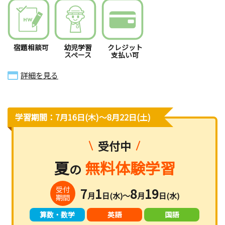
宿題相談可
幼児学習
クレジット
スペース
支払い可
詳細を見る
学習期間：7月16日(木)〜8月22日(土)
受付中
夏
無料体験学習
の
受付
7
1
8
19
月
日(水)～
月
日(水)
期間
算数・数学
英語
国語