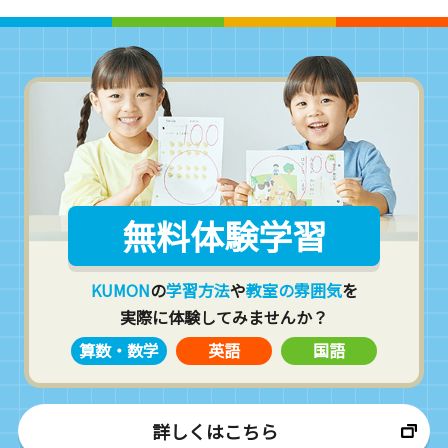
無料体験学習
KUMON
の
学習方法
や
教室の雰囲気
を
実際に体験してみませんか？
算数・数学
英語
国語
詳しくはこちら