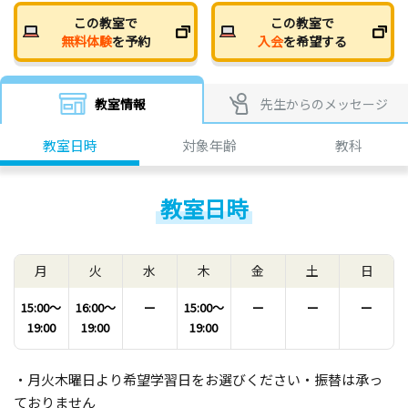
この教室で
この教室で
無料体験
を予約
入会
を希望する
教室情報
先生からのメッセージ
教室日時
対象年齢
教科
教室日時
月
火
水
木
金
土
日
15:00〜
16:00〜
ー
15:00〜
ー
ー
ー
19:00
19:00
19:00
・月火木曜日より希望学習日をお選びください・振替は承っ
ておりません