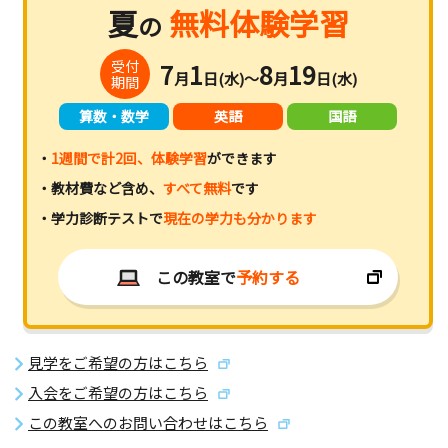
夏
無料体験学習
の
受付
7
1
8
19
月
日(水)～
月
日(水)
期間
算数・数学
英語
国語
・
1週間で計2回、体験学習
ができます
・教材費など含め、
すべて無料
です
・学力診断テストで
現在の学力も分かります
この教室で
予約する
見学をご希望の方はこちら
入会をご希望の方はこちら
この教室へのお問い合わせはこちら